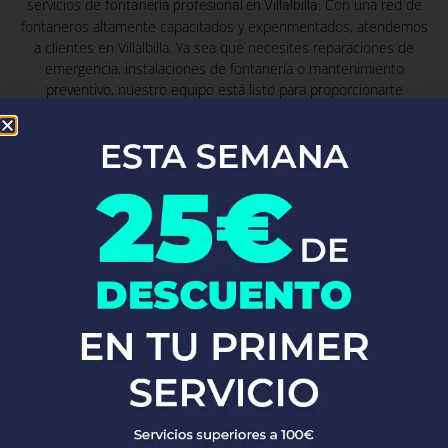
servicios de
. Con una red de
fontanería profesional en Villalbilla
fontaneros altamente capacitados y experimentados, atendemos
a clientes en Villalbilla. Ya sea que necesites reparaciones de
emergencia, instalaciones de fontanería o mantenimiento
preventivo, nuestro equipo está listo para proporcionarte
soluciones rápidas y eficaces, garantizando siempre la máxima
calidad y satisfacción del cliente.
Fontaneros Zurgena
Fontaneros
Zumarraga