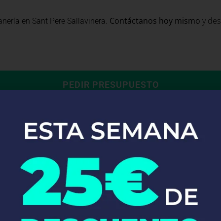
.
Contáctanos hoy mismo
y des
anería en Sant Pere Sallavinera
PEDIR PRESUPUESTO