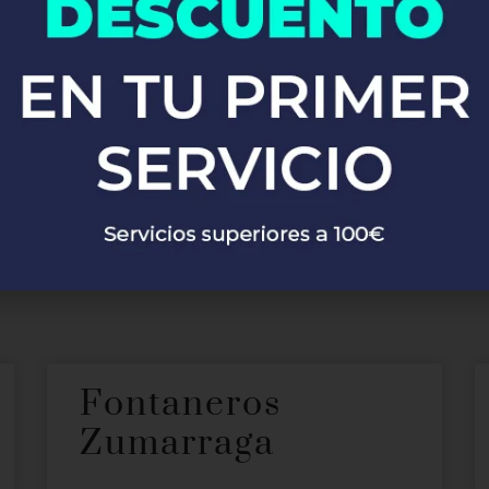
os en Sant Pere Sa
ecer nuestros servicios de
fontanería profesional en Sant Pere S
ntes en Sant Pere Sallavinera. Ya sea que necesites reparacion
sto para proporcionarte soluciones rápidas y eficaces, garantiz
cliente.
Fontaneros
Zumarraga