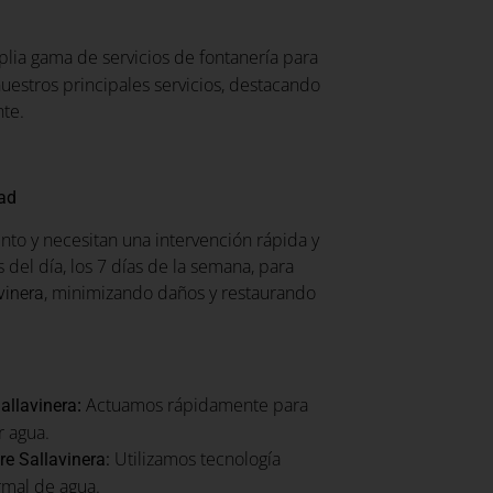
lia gama de servicios de fontanería para
uestros principales servicios, destacando
nte.
dad
to y necesitan una intervención rápida y
 del día, los 7 días de la semana, para
, minimizando daños y restaurando
vinera
:
Actuamos rápidamente para
allavinera
r agua.
Utilizamos tecnología
e Sallavinera:
rmal de agua.