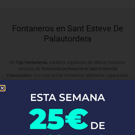
Fontaneros en Sant Esteve De
Palautordera
En
Top Fontaneros
, estamos orgullosos de ofrecer nuestros
servicios de
fontanería profesional en Sant Esteve De
. Con una red de fontaneros altamente capacitados
Palautordera
y experimentados, atendemos a clientes en Sant Esteve De
Palautordera. Ya sea que necesites reparaciones de emergencia,
instalaciones de fontanería o mantenimiento preventivo, nuestro
equipo está listo para proporcionarte soluciones rápidas y
eficaces, garantizando siempre la máxima calidad y satisfacción
del cliente.