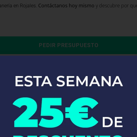
.
Contáctanos hoy mismo
y descubre por qué 
anería en Rojales
PEDIR PRESUPUESTO