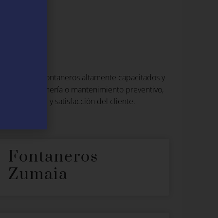
es
n una red de fontaneros altamente capacitados y
ones de fontanería o mantenimiento preventivo,
xima calidad y satisfacción del cliente.
Fontaneros
Zumaia