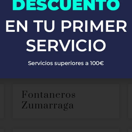
ontaneros en Rojal
ecer nuestros servicios de
. Co
fontanería profesional en Rojales
es. Ya sea que necesites reparaciones de emergencia, instalaci
onarte soluciones rápidas y eficaces, garantizando siempre la má
Fontaneros
Zumarraga