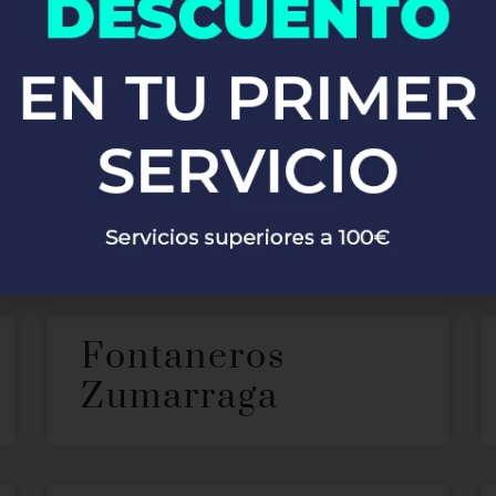
taneros en Pesag
cer nuestros servicios de
. 
fontanería profesional en Pesaguero
Pesaguero. Ya sea que necesites reparaciones de emergencia, 
oporcionarte soluciones rápidas y eficaces, garantizando siempre
Fontaneros
Zumarraga