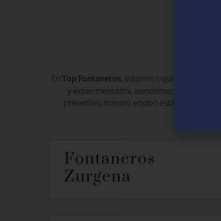
Fon
En
Top Fontaneros
, estamos orgullosos de ofre
y experimentados, atendemos a clientes en 
preventivo, nuestro equipo está listo para pr
Fontaneros
Zurgena