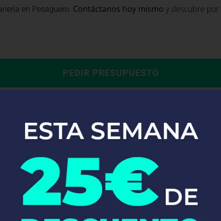
.
Contáctanos hoy mismo
y descubre por 
anería en Pesaguero
PEDIR PRESUPUESTO