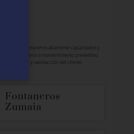
l
 una red de fontaneros altamente capacitados y
nes de fontanería o mantenimiento preventivo,
xima calidad y satisfacción del cliente.
Fontaneros
Zumaia