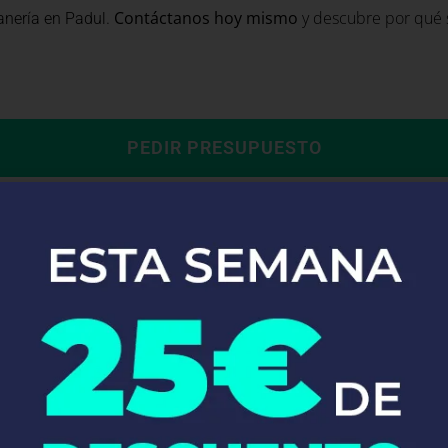
.
Contáctanos hoy mismo
y descubre por qué s
anería en Padul
PEDIR PRESUPUESTO