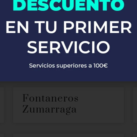
Fontaneros en Padu
recer nuestros servicios de
. Con
fontanería profesional en Padul
l. Ya sea que necesites reparaciones de emergencia, instalacio
onarte soluciones rápidas y eficaces, garantizando siempre la má
Fontaneros
Zumarraga