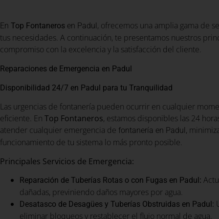
, ofrecemos una amplia gama de ser
En
Top Fontaneros
en Padul
tus necesidades. A continuación, te presentamos nuestros princ
compromiso con la excelencia y la satisfacción del cliente.
Reparaciones de Emergencia en Padul
Disponibilidad 24/7 en Padul para tu Tranquilidad
Las urgencias de fontanería pueden ocurrir en cualquier momen
eficiente. En
Top Fontaneros
, estamos disponibles las 24 horas
atender cualquier emergencia de
, minimiz
fontanería en Padul
funcionamiento de tu sistema lo más pronto posible.
Principales Servicios de Emergencia:
:
Actu
Reparación de Tuberías Rotas o con Fugas en Padul
dañadas, previniendo daños mayores por agua.
U
Desatasco de Desagües y Tuberías Obstruidas en Padul:
eliminar bloqueos y restablecer el flujo normal de agua.