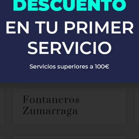
Fontaneros en Lija
recer nuestros servicios de
. Con 
fontanería profesional en Lijar
r. Ya sea que necesites reparaciones de emergencia, instalacio
onarte soluciones rápidas y eficaces, garantizando siempre la má
Fontaneros
Zumarraga