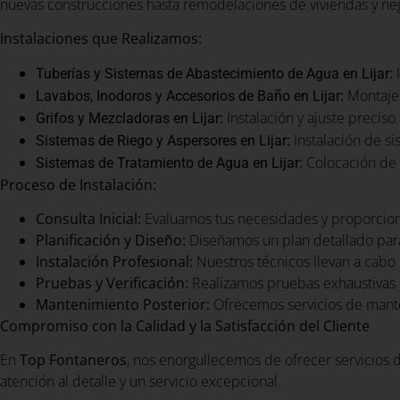
nuevas construcciones hasta remodelaciones de viviendas y nego
Instalaciones que Realizamos:
:
I
Tuberías y Sistemas de Abastecimiento de Agua en Lijar
:
Montaje 
Lavabos, Inodoros y Accesorios de Baño en Lijar
:
Instalación y ajuste preciso
Grifos y Mezcladoras en Lijar
:
Instalación de si
Sistemas de Riego y Aspersores en Lijar
Colocación de s
Sistemas de Tratamiento de Agua en Lijar:
Proceso de Instalación:
Consulta Inicial:
Evaluamos tus necesidades y proporcio
Planificación y Diseño:
Diseñamos un plan detallado para
Instalación Profesional:
Nuestros técnicos llevan a cabo l
Pruebas y Verificación:
Realizamos pruebas exhaustivas 
Mantenimiento Posterior:
Ofrecemos servicios de mante
Compromiso con la Calidad y la Satisfacción del Cliente
En
Top Fontaneros
, nos enorgullecemos de ofrecer servicios d
atención al detalle y un servicio excepcional.