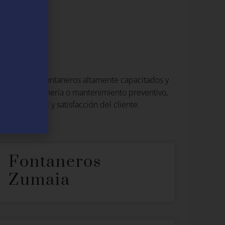
es
 una red de fontaneros altamente capacitados y
ones de fontanería o mantenimiento preventivo,
xima calidad y satisfacción del cliente.
Fontaneros
Zumaia