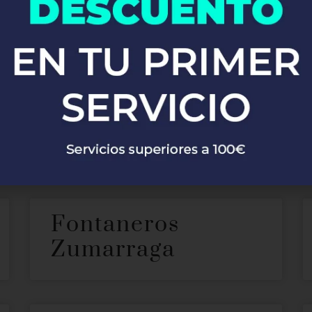
ontaneros en Gelv
ecer nuestros servicios de
. Con
fontanería profesional en Gelves
s. Ya sea que necesites reparaciones de emergencia, instalaci
onarte soluciones rápidas y eficaces, garantizando siempre la má
Fontaneros
Zumarraga