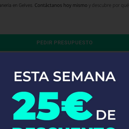
.
Contáctanos hoy mismo
y descubre por qué 
anería en Gelves
PEDIR PRESUPUESTO