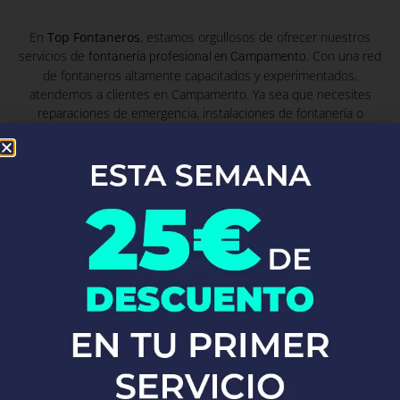
En
Top Fontaneros
, estamos orgullosos de ofrecer nuestros
servicios de
. Con una red
fontanería profesional en Campamento
de fontaneros altamente capacitados y experimentados,
atendemos a clientes en Campamento. Ya sea que necesites
reparaciones de emergencia, instalaciones de fontanería o
mantenimiento preventivo, nuestro equipo está listo para
proporcionarte soluciones rápidas y eficaces, garantizando
siempre la máxima calidad y satisfacción del cliente.
Fontaneros Zurgena
Fontaneros
Zumarraga