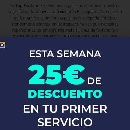
En
Top Fontaneros
, estamos orgullosos de ofrecer nuestros
servicios de
. Con una red
fontanería profesional en Bellreguard
de fontaneros altamente capacitados y experimentados,
atendemos a clientes en Bellreguard. Ya sea que necesites
reparaciones de emergencia, instalaciones de fontanería o
mantenimiento preventivo, nuestro equipo está listo para
proporcionarte soluciones rápidas y eficaces, garantizando
siempre la máxima calidad y satisfacción del cliente.
Fontaneros Zurgena
Fontaneros
Zumarraga