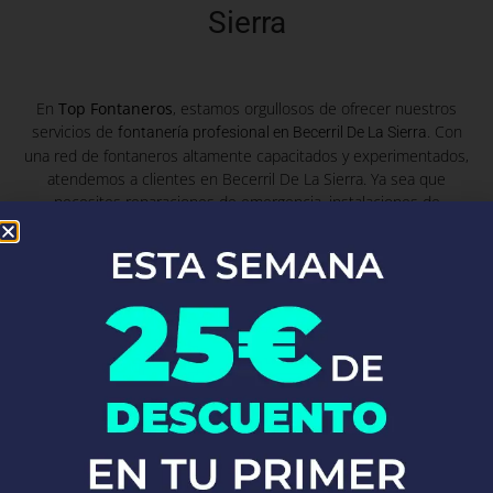
Sierra
En
Top Fontaneros
, estamos orgullosos de ofrecer nuestros
servicios de
. Con
fontanería profesional en Becerril De La Sierra
una red de fontaneros altamente capacitados y experimentados,
atendemos a clientes en Becerril De La Sierra. Ya sea que
necesites reparaciones de emergencia, instalaciones de
fontanería o mantenimiento preventivo, nuestro equipo está listo
para proporcionarte soluciones rápidas y eficaces, garantizando
siempre la máxima calidad y satisfacción del cliente.
Fontaneros Zurgena